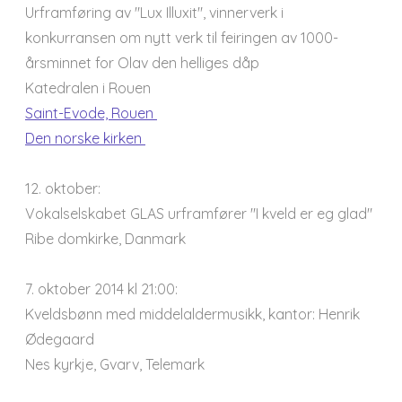
Urframføring av "Lux Illuxit", vinnerverk i
konkurransen om nytt verk til feiringen av 1000-
årsminnet for Olav den helliges dåp
Katedralen i Rouen
Saint-Evode, Rouen
Den norske kirken
12. oktober:
Vokalselskabet GLAS urframfører "I kveld er eg glad"
Ribe domkirke, Danmark
7. oktober 2014 kl 21:00:
Kveldsbønn med middelaldermusikk, kantor: Henrik
Ødegaard
Nes kyrkje, Gvarv, Telemark