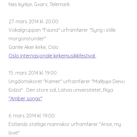
Nes kyrkje, Gvarv, Telemark
27. mars 2014 kl. 20:00:
Vokalgruppen "Fauna" urframfører "Syng i stille
morgonstunder"
Gamle Aker kirke, Oslo
Oslo internasjonale kirkemusikkfestival
15. mars 2014 kl. 19:00:
Ungdomskoret "Kamer" urframfører "Malējiņa Dievu
lūdza"
Den store sal, Latvia universitetet, Riga
"Amber songs"
6. mars 2014 kl. 19:00:
Estlands statlige mannskor urframfører "Arise, my
love"