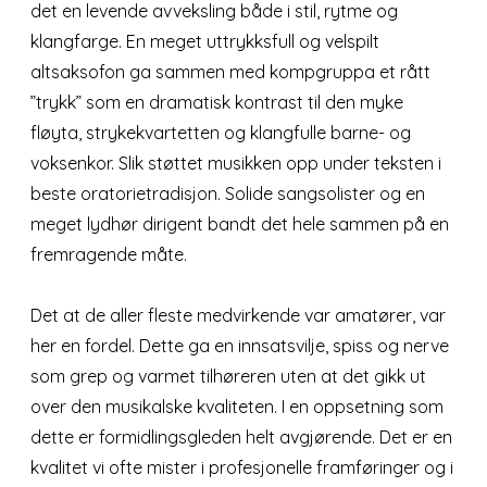
det en levende avveksling både i stil, rytme og
klangfarge. En meget uttrykksfull og velspilt
altsaksofon ga sammen med kompgruppa et rått
”trykk” som en dramatisk kontrast til den myke
fløyta, strykekvartetten og klangfulle barne- og
voksenkor. Slik støttet musikken opp under teksten i
beste oratorietradisjon. Solide sangsolister og en
meget lydhør dirigent bandt det hele sammen på en
fremragende måte.
Det at de aller fleste medvirkende var amatører, var
her en fordel. Dette ga en innsatsvilje, spiss og nerve
som grep og varmet tilhøreren uten at det gikk ut
over den musikalske kvaliteten. I en oppsetning som
dette er formidlingsgleden helt avgjørende. Det er en
kvalitet vi ofte mister i profesjonelle framføringer og i