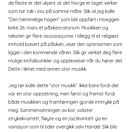
de fleste er det ukjent at det Norge er laget verker
som tar tak i oss på samme måte. Slik vil jeg kalle
”Den hemmelige hagen” som ble oppført i Hoeggen
kirke 26. mars et påskeoratorium. Musikken og
teksten gir flere assosiasjoner. I tillegg til et religiøst
innhold basert på påsken, viser den optimismen som
ligger i den kommende våren. Slik gir verket deg flere
mulige innfallsvinkler og opplevelser når du hører det.
Dette i likhet med annen stor musikk.
Jeg tør kalle dette ”stor musikk”. Ikke bare fordi det
var en stor oppsetning, men først og fremst fordi
både musikken og framføringen gjorde inntrykk på
meg. Sammensetningen av kor, solister ,
strykekvartett, fløyte og en jazzkvintett ga en
variasjon som til tider overgikk selv Händel. Slik ble