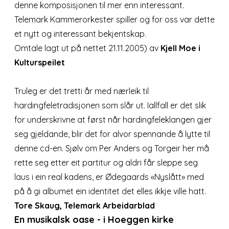
denne komposisjonen til mer enn interessant.
Telemark Kammerorkester spiller og for oss var dette
et nytt og interessant bekjentskap.
Omtale lagt ut på nettet 21.11.2005) av
Kjell Moe i
Kulturspeilet
Truleg er det tretti år med nærleik til
hardingfeletradisjonen som slår ut. Iallfall er det slik
for underskrivne at først når hardingfeleklangen gjer
seg gjeldande, blir det for alvor spennande å lytte til
denne cd-en. Sjølv om Per Anders og Torgeir her må
rette seg etter eit partitur og aldri får sleppe seg
laus i ein real kadens, er Ødegaards «Nyslått» med
på å gi albumet ein identitet det elles ikkje ville hatt.
Tore Skaug, Telemark Arbeidarblad
En musikalsk oase - i Hoeggen kirke