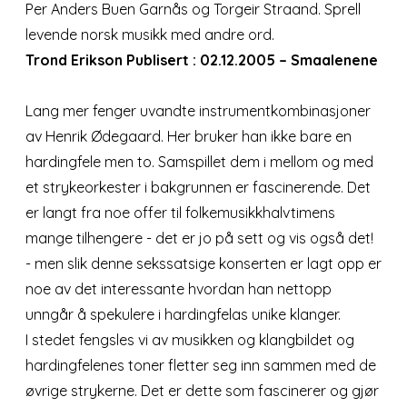
Per Anders Buen Garnås og Torgeir Straand. Sprell
levende norsk musikk med andre ord.
Trond Erikson Publisert : 02.12.2005 – Smaalenene
Lang mer fenger uvandte instrumentkombinasjoner
av Henrik Ødegaard. Her bruker han ikke bare en
hardingfele men to. Samspillet dem i mellom og med
et strykeorkester i bakgrunnen er fascinerende. Det
er langt fra noe offer til folkemusikkhalvtimens
mange tilhengere - det er jo på sett og vis også det!
- men slik denne sekssatsige konserten er lagt opp er
noe av det interessante hvordan han nettopp
unngår å spekulere i hardingfelas unike klanger.
I stedet fengsles vi av musikken og klangbildet og
hardingfelenes toner fletter seg inn sammen med de
øvrige strykerne. Det er dette som fascinerer og gjør