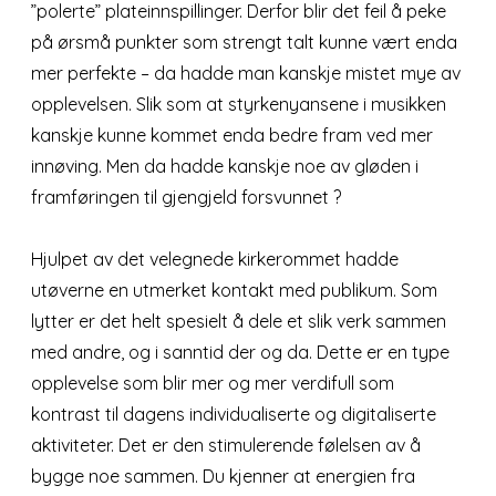
”polerte” plateinnspillinger. Derfor blir det feil å peke
på ørsmå punkter som strengt talt kunne vært enda
mer perfekte – da hadde man kanskje mistet mye av
opplevelsen. Slik som at styrkenyansene i musikken
kanskje kunne kommet enda bedre fram ved mer
innøving. Men da hadde kanskje noe av gløden i
framføringen til gjengjeld forsvunnet ?
Hjulpet av det velegnede kirkerommet hadde
utøverne en utmerket kontakt med publikum. Som
lytter er det helt spesielt å dele et slik verk sammen
med andre, og i sanntid der og da. Dette er en type
opplevelse som blir mer og mer verdifull som
kontrast til dagens individualiserte og digitaliserte
aktiviteter. Det er den stimulerende følelsen av å
bygge noe sammen. Du kjenner at energien fra