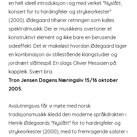
en helt ideell introduksjon i og med verket "Nyslått,
konsert for to hardingfeler og strykeorkester"
(2000). Ødegaard tilhører retningen som kalles
spektralmusikk: Der er musikkens overtoner et
konstruktivt element og ikke bare en berusende
sideeffekt. Det er makeløst hvordan Ødegaard lager
en kombinasjon av stillestående klangstudier og
jordnært slåttespill. En slags Olivier Messiaen på
kappleik. Svært bra.
Tron Jensen Dagens Næringsliv 15/16 oktober
2005.
Avslutningsvis får vi møte med norsk
tradisjonsmusikk ikledd den moderne språkdrakten i
Henrik Ødegaards "Nyslått" for to hardingfeler og
strykeorkester (2000), med to fremragende solister i