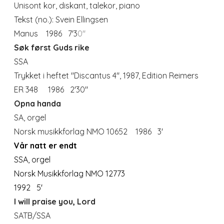
Unisont kor, diskant, talekor, piano
Tekst (no.): Svein Ellingsen
Manus
1986 7'3
0"
Søk først Guds rike
SSA
Trykket i heftet "Discantus 4", 1987, Edition Reimers
ER 348 1986 2'30"
Opna handa
SA, orgel
Norsk musikkforlag NMO 10652 1986 3'
Vår natt er endt
SSA, orgel
Norsk Musikkforlag NMO
12773
1992 5'
I will praise you, Lord
SATB/SSA