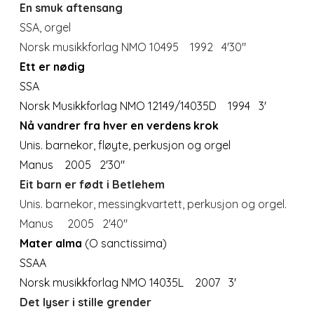
En smuk aftensang
SSA, orgel
Norsk musikkforlag NMO 10495 1992 4'30"
Ett er nødig
SSA
Norsk Musikkforlag NMO 12149/14035D 1994 3'
Nå vandrer fra hver en verdens krok
Unis.
barnekor, fløyte, perkusjon og orgel
Manus 2005 2'30"
Eit barn er født i Betlehem
Unis. barnekor, messingkvartett, perkusjon og orgel.
Manus 2005 2'40"
Mater alma
(O sanctissima)
SSAA
Norsk musikkforlag NMO 14035L
2007 3'
Det lyser i stille grender