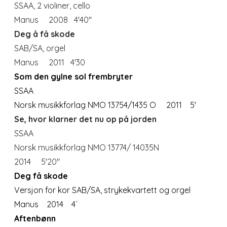
SSAA, 2 violiner, cello
Manus 2008 4'40"
Deg å få skode
SAB/SA, orgel
Manus 2011 4'30
Som den gylne sol frembryter
SSAA
Norsk musikkforlag NMO 13754/1435 O 2011 5'
Se, hvor klarner det nu op på jorden
SSAA
Norsk musikkforlag NMO 13774/ 14035N
2014 5'20''
Deg få skode
Versjon for kor SAB/SA, strykekvartett og orgel
Manus 2014 4´
Aftenbønn