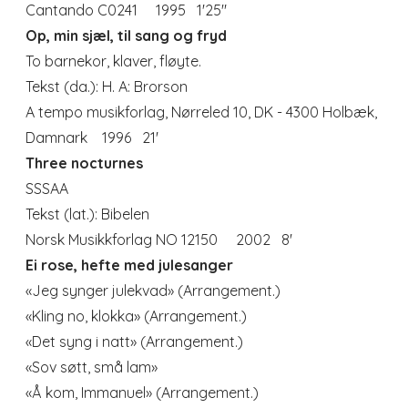
Cantando C0241 1995 1'25"
Op, min sjæl, til sang og fryd
To barnekor, klaver, fløyte.
Tekst (da.): H. A: Brorson
A tempo musikforlag, Nørreled 10, DK - 4300 Holbæk,
Damnark 1996 21'
Three nocturnes
SSSAA
Tekst (lat.): Bibelen
Norsk Musikkforlag NO 12150 2002 8'
Ei rose
, h
efte med julesanger
«Jeg synger julekvad» (Arrangement.)
«Kling no, klokka» (Arrangement.)
«Det syng i natt» (Arrangement.)
«Sov søtt, små lam»
«Å kom, Immanuel» (Arrangement.)