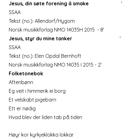
Jesus, din søte forening å smake
'
SSAA
Tekst (no.): Allendorf/Hygom
Norsk musikkforlag NMO 14035H 2015 - 8'
Jesus, styr du mine tanker
'
SSAA
Tekst (no.): Elen Opdal Bernhoft
Norsk musikkforlag NMO 14035 I 2015 - 2'
Folketonebok
Aftenbønn
Eg veit i himmerik ei borg
Et velskabt pigebarn
Ett er nødig
Hvad blev der liden tab på tiden
Høyr kor kyrkjeklokka lokkar