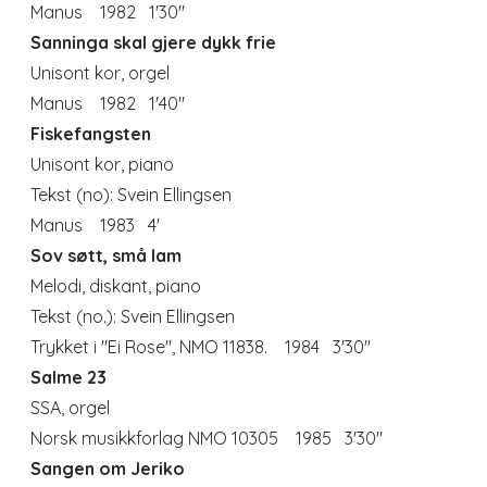
Manus 1982 1'30"
Sanninga skal gjere dykk frie
Unisont kor, orgel
Manus 1982 1'40"
Fiskefangsten
Unisont kor, piano
Tekst
(no):
Svein Ellingsen
Manus 1983 4'
Sov søtt, små lam
Melodi, diskant, piano
Tekst (no.): Svein Ellingsen
Trykket i "Ei Rose", NMO 11838. 1984 3'30"
Salme 23
SSA, orgel
Norsk musikkforlag NMO 10305 1985 3'30"
Sangen om Jeriko