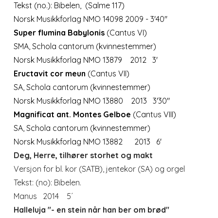
Tekst (no.): Bibelen, (Salme 117)
Norsk Musikkforlag NMO 14098
2009 - 3'40"
Super flumina Babylonis
(Cantus VI)
SMA, Schola cantorum (kvinnestemmer)
Norsk Musikkforlag NMO 13879
2012 3'
Eructavit cor meun
(Cantus VII)
SA, Schola cantorum (
kvinnestemmer)
Norsk Musikkforlag NMO 13880
2013 3'30"
Magnificat ant. Montes Gelboe
(Cantus VIII)
SA, Schola cantorum (
kvinnestemmer)
Norsk Musikkforlag NMO 13882
2013 6'
Deg, Herre, tilhører storhet og makt
Versjon for bl. kor (SATB), jentekor (SA) og orgel
Tekst: (no): Bibelen.
Manus 2014 5´
Halleluja "- en stein når han ber om brød"