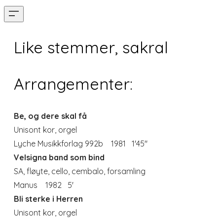
Like stemmer, sakral
Arrangementer:
Be, og dere skal få
U
nisont kor, orgel
Lyche Musikkforlag 992b 1981 1'45"
Velsigna band som bind
SA, fløyte, cello, cembalo, forsamling
Manus 1982 5'
Bli sterke i Herren
Unisont kor, orgel