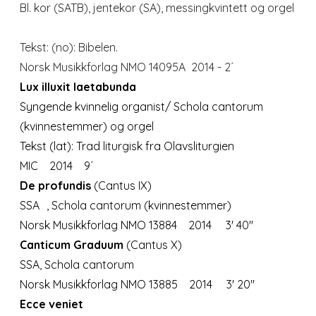
Bl. kor (SATB), jentekor (SA), messingkvintett og orgel
Tekst: (no): Bibelen.
Norsk Musikkforlag NMO 14095A
2014 - 2´
Lux illuxit laetabunda
Syngende kvinnelig organist/ Schola cantorum
(kvinnestemmer) og orgel
Tekst (lat): Trad liturgisk fra Olavsliturgien
MIC 2014 9´
De profundis
(Cantus IX)
SSA , Schola cantorum (kvinnestemmer)
Norsk Musikkforlag NMO 13884
2014 3' 40''
Canticum Graduum
(Cantus X)
SSA, Schola cantorum
Norsk Musikkforlag NMO 13885
2014 3' 20''
Ecce veniet