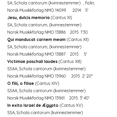
SA, Schola cantorum (kvinnestemmer) , fiolin,
Norsk Musikkforlag NMO 14099
2014 5'
Jesu, dulcis memoria
(Cantus XI)
SA,
Schola cantorum,
(kvinnestemmer
)
Norsk Musikkforlag NMO 13886
2015 1’30
Qui manducat carnem meam
(Cantus XII)
SA, Schola cantorum, (kvinnestemmer)
Norsk Musikkforlag NMO 13887
2015 5'
Victimae paschali laudes
(Cantus XIII)
SSAA, Schola cantorum
(kvinnestemmer
)
Norsk Musikkforlag NMO
13960 2015 2' 20''
O filii, o filiae
(Cantus XIV)
SSAA,
Schola cantorum
(kvinnestemmer)
Norsk Musikkforlag NMO
13961 2015 3' 40'
In exito Israel de Ægypto
(Cantus XV)
SSA,
Schola cantorum
(kvinnestemmer
)