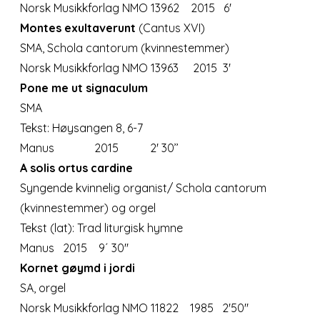
Norsk Musikkforlag NMO 13962 2015 6'
Montes exultaverunt
(Cantus XVI)
SMA,
Schola cantorum (kvinnestemmer)
Norsk Musikkforlag NMO 13963 2015 3'
Pone me ut signaculum
SMA
Tekst: Høysangen 8, 6-7
Manus 2015 2' 30’’
A solis ortus cardine
Syngende kvinnelig organist/ Schola cantorum
(kvinnestemmer) og orgel
Tekst (lat): Trad liturgisk hymne
Manus 2015 9´ 30''
Kornet gøymd i jordi
SA, orgel
Norsk Musikkforlag NMO 11822 1985 2'50"