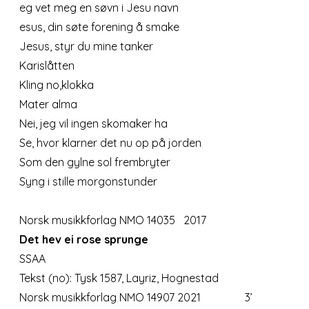
eg vet meg en søvn i Jesu navn
esus, din søte forening å smake
​Jesus, styr du mine tanker
Karislåtten
Kling no,klokka
Mater alma
Nei, jeg vil ingen skomaker ha
Se, hvor klarner det nu op på jorden
Som den gylne sol frembryter
Syng i stille morgonstunder
Norsk musikkforlag NMO 14035 2017
Det hev ei rose sprunge
SSAA
Tekst (no): Tysk 1587, Layriz, Hognestad
Norsk musikkforlag NMO 14907 2021 3’